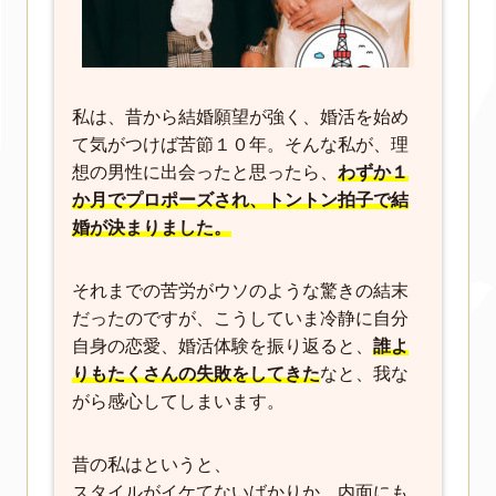
私は、昔から結婚願望が強く、婚活を始め
て気がつけば苦節１０年。そんな私が、理
想の男性に出会ったと思ったら、
わずか１
か月でプロポーズされ、トントン拍子で結
婚が決まりました。
それまでの苦労がウソのような驚きの結末
だったのですが、こうしていま冷静に自分
自身の恋愛、婚活体験を振り返ると、
誰よ
りもたくさんの失敗をしてきた
なと、我な
がら感心してしまいます。
昔の私はというと、
スタイルがイケてないばかりか、内面にも