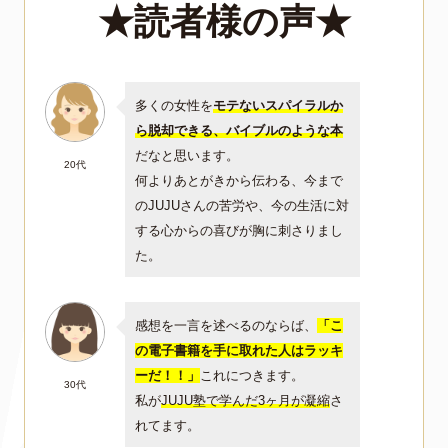
★読者様の声★
多くの女性を
モテないスパイラルか
ら脱却できる、バイブルのような本
だなと思います。
20代
何よりあとがきから伝わる、今まで
のJUJUさんの苦労や、今の生活に対
する心からの喜びが胸に刺さりまし
た。
感想を一言を述べるのならば、
「こ
の電子書籍を手に取れた人はラッキ
ーだ！！」
これにつきます。
30代
私が
JUJU塾で学んだ3ヶ月が凝縮
さ
れてます。