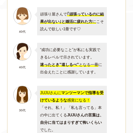
頑張り屋さんで
｢頑張っているのに結
果が出ない｣と婚活に疲れた方
に
こそ
読んで欲しい1冊です♡
40代
“成功に必要なこと”が私にも実践で
きるレベルで示されています。
迷ったとき”道しるべ”
となる一冊
に
40代
出会えたことに感謝しています。
JUJUさんに
マンツーマンで指導を受
けているような
感覚になる！
「それ、私！」「私も言ってる」本
30代
の中に出てくる
JUJUさんの言葉は、
自分に当てはまりすぎて怖いくらい
でした。