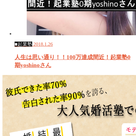
■起業塾
2018.1.26
人生は思い通り！！100万達成間近！起業塾0
期yoshinoさん