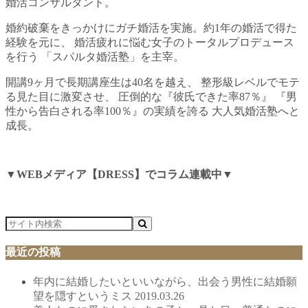
婚活コンサルタント。
婚約破棄をきっかけにガチ婚活を実施。約1年の婚活で得た
経験を元に、 婚活疲れに悩む女子のトータルプロデュース
を行う 「スパルタ婚活塾」を主宰。
開講9ヶ月で長期講座生は40名を越え、 整形級レベルでモテ
る見た目に激変させ、 圧倒的な『彼氏できた率87％』 『男
性から告白される率100％』の実績を誇る 大人気婚活塾へと
成長。
▼WEBメディア【DRESS】でコラム連載中▼
最近の投稿
年内に結婚したいといいながら、出会う男性に結婚願
望を隠すというミス
2019.03.26