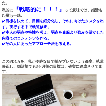
た。
『戦略的に！！！』
私的に
って意味では、婚活も
起業も一緒。
✔️目標を決めて、目標を細分化し、それに向けたタスクを出
す。実行する中で軌道修正。
✔️本人の弱点や特性を考え、弱点を克服より強みを活かした
内容でのコンテンツを作る。
✔️その人にあったアプローチ法を考える。
このPDCAを、私が冷静な目で軸がブレないよう都度、軌道
修正し、婚活塾でも3ヶ月後の目標は、確実に達成させてま
す。