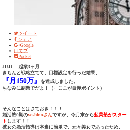
ツイート
シェア
Google+
はてブ
Pocket
JUJU 起業3ヶ月
きちんと戦略立てて、
目標設定を行っだ結果、
『月150万』
を達成しました。
ちなみに副業でだよ！（←ここが自慢ポイント）
そんなことはさておき！！！
婚活塾0期の
yoshinoさん
ですが、
今月末から
起業塾がスター
ト
します！！
彼女の婚活指導は本当に簡単で、
元々美女であったため、