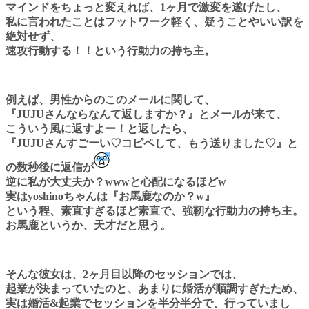
マインドをちょっと変えれば、
1ヶ月で激変を遂げたし、
私に言われたことはフットワーク軽く、
疑うことやいい訳を
絶対せず、
速攻行動する！！という行動力の持ち主。
例えば、男性からのこのメールに関して、
『JUJUさんならなんて返しますか？』と
メールが来て、
こういう風に返すよー！と返したら、
『JUJUさんすごーい♡コピペして、もう送りました♡』と
の数秒後に返信が
逆に私が大丈夫か？wwwと心配になるほどw
実はyoshinoちゃんは『お馬鹿なのか？w』
という程、素直すぎるほど素直で、強靭な行動力の持ち主。
お馬鹿というか、天才だと思う。
そんな彼女は、
2ヶ月目以降のセッションでは、
起業が決まっていたのと、
あまりに婚活が順調すぎたため、
実は婚活&起業でセッションを半分半分で、
行っていまし