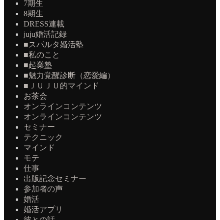
7期生
8期生
DRESS連載
juju婚活記録
■スパルタ婚活塾
■私のこと
■起業塾
■魅力覚醒診断（恋愛編）
■ＪＵＪＵ的マインド
お茶会
オンラインコンテンツ
オンラインコンテンツ
セミナー
テクニック
マインド
モテ
仕事
出版記念セミナー
参加者の声
婚活
婚活アプリ
彼との話