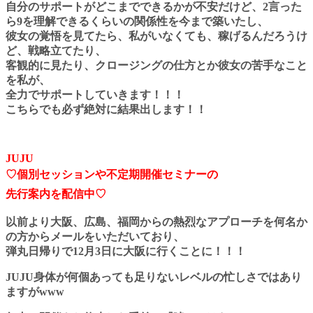
自分のサポートがどこまでできるかが不安だけど、2言った
ら9を理解できるくらいの関係性を
今まで築いたし、
彼女の覚悟を見てたら、
私がいなくても、稼げるんだろうけ
ど、
戦略立てたり、
客観的に見たり、クロージングの仕方とか彼女の苦手なこと
を私が、
全力でサポートしていきます！！！
こちらでも必ず絶対に結果出します！！
JUJU
♡個別セッションや不定期開催セミナーの
先行案内
を配信中♡
以前より大阪、広島、福岡からの熱烈なアプローチを何名か
の方からメールをいただいており、
弾丸日帰りで
12
月
3
日に大阪に行くことに！！！
JUJU
身体が何個あっても足りないレベルの忙しさではあり
ますが
www