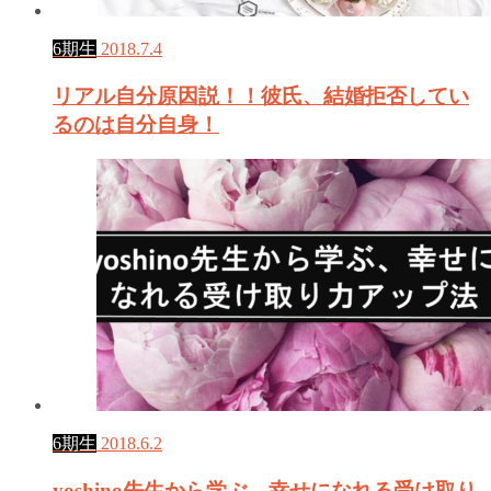
6期生
2018.7.4
リアル自分原因説！！彼氏、結婚拒否してい
るのは自分自身！
6期生
2018.6.2
yoshino先生から学ぶ、幸せになれる受け取り