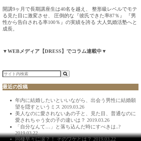
開講9ヶ月で長期講座生は40名を越え、 整形級レベルでモテ
る見た目に激変させ、 圧倒的な『彼氏できた率87％』 『男
性から告白される率100％』の実績を誇る 大人気婚活塾へと
成長。
▼WEBメディア【DRESS】でコラム連載中▼
最近の投稿
年内に結婚したいといいながら、出会う男性に結婚願
望を隠すというミス
2019.03.26
美人なのに愛されないあの子と、見た目、普通なのに
愛されちゃう女の子の違いは？
2019.03.26
「自分なんて…」と落ち込んだ時にすべきは..?
2019.03.22
同棲早々に涙？！ そのワケとは？
2019.03.22