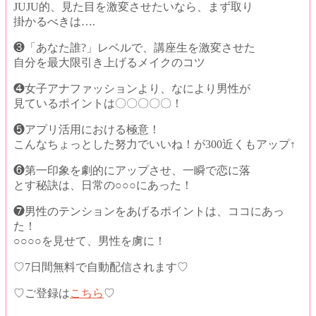
JUJU的、見た目を激変させたいなら、
まず取り
掛かるべきは….
❸「あなた誰?」レベルで、講座生を激変させた
自分を最大限引き上げるメイクのコツ
❹女子アナファッションより、
なにより男性が
見ているポイントは〇〇〇〇〇！
❺アプリ活用における極意！
こんなちょっとした努力で
いいね！が300近くもアップ↑
❻第一印象を劇的にアップさせ、
一瞬で恋に落
とす秘訣は、日常の○○○にあった！
❼男性のテンションをあげるポイントは、ココにあっ
た！
○○○○を見せて、男性を虜に！
♡7日間無料で自動配信されます♡
♡ご登録は
こちら
♡