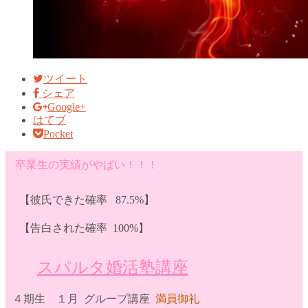
ツイート
シェア
Google+
はてブ
Pocket
卒業生の実績がやばい！！！
【彼氏できた確率 87.5%】
【告白された確率 100%】
スパルタ婚活塾講座
４期生 １月 グループ講座
満員御礼