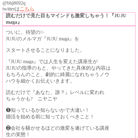
@bhj8692q
twitterは
こちら
読むだけで見た目もマインドも
激変しちゃう！
『JUJU
maga』
ついに、待望の✨
JUJUのメルマガ『JUJU maga』を
スタートさせることになりました。
『JUJU maga』では
人生を変えた講座生が
JUJUの指導のもと、
やってきた具体的な内容は
もちろんのこと、
劇的に綺麗になれちゃうノウ
ハウを
細かくお伝えいきます。
読むだけで『あなた、誰？』
レベルに変われ
ちゃうかも? ニヤニヤ
❶知っているか知らないかで大違い！
婚活を始める前に知っておくべきこと！
❷会社を騒がせるほどの激変を遂げている講座
生の実態！