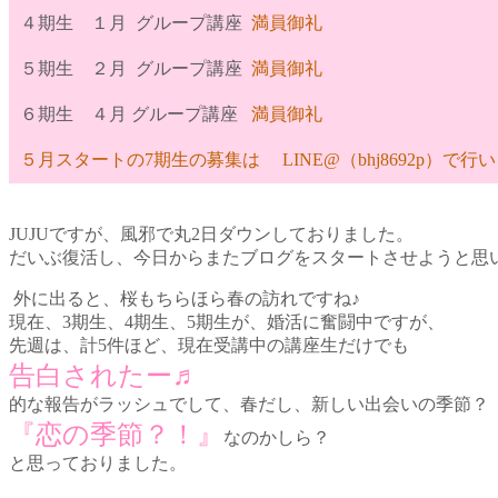
４期生 １月 グループ講座
満員御礼
５期生 ２月 グループ講座
満員御礼
６期生
４月
グループ講座
満員御礼
５月スタートの7期生の募集は
LINE@（bhj8692p）で
JUJUですが、
風邪で丸2日ダウンしておりました。
だいぶ復活し、今日からまたブログをスタートさせようと思
外に出ると、桜もちらほら春の訪れですね♪
現在、3期生、4期生、5期生が、婚活に奮闘中ですが、
先週は、計5件ほど、現在受講中の講座生だけでも
告白されたー♬
的な報告がラッシュでして、春だし、新しい出会いの季節？
『恋の季節？！』
なのかしら？
と思っておりました。