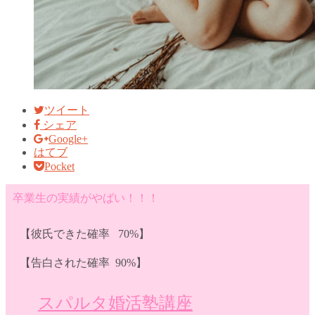
ツイート
シェア
Google+
はてブ
Pocket
卒業生の実績がやばい！！！
【彼氏できた確率 70%】
【告白された確率 90%】
スパルタ婚活塾講座