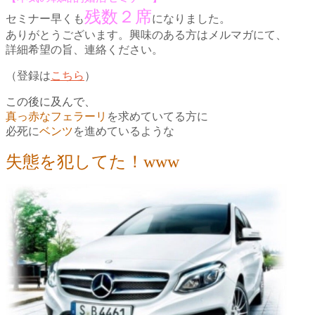
残数２席
セミナー早くも
になりました。
ありがとうございます。
興味のある方はメルマガにて、
詳細希望の旨、連絡ください。
（登録は
こちら
）
この後に及んで、
真っ赤なフェラーリ
を求めていてる方に
必死に
ベンツ
を進めているような
失態を犯してた！www