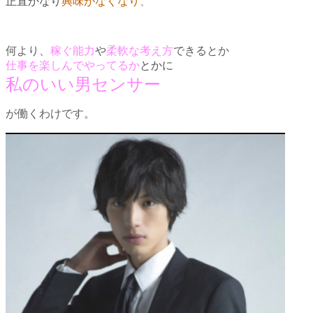
正直かなり
興味がなくなり、
何より、
稼ぐ能力
や
柔軟な考え方
できるとか
仕事を楽しんでやってるか
とかに
私のいい男センサー
が働くわけです。