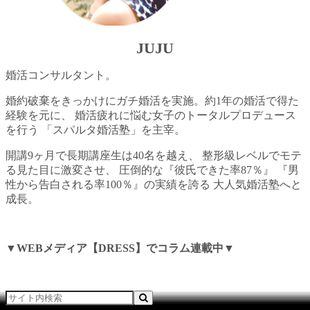
JUJU
婚活コンサルタント。
婚約破棄をきっかけにガチ婚活を実施。約1年の婚活で得た
経験を元に、 婚活疲れに悩む女子のトータルプロデュース
を行う 「スパルタ婚活塾」を主宰。
開講9ヶ月で長期講座生は40名を越え、 整形級レベルでモテ
る見た目に激変させ、 圧倒的な『彼氏できた率87％』 『男
性から告白される率100％』の実績を誇る 大人気婚活塾へと
成長。
▼WEBメディア【DRESS】でコラム連載中▼