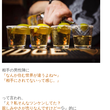
相手の男性陣に
『なんか住む世界が違うよね〜』
『相手にされてないって感じ。』
って言われ、
『
え？私そんなツンケンしてた？
親しみやさが売りなんですけどー
💦』的に