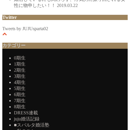
性に物申したい！！
2019.03.22
Twitter
Tweets by JUJUsparta02
カテゴリー
0期生
1期生
2期生
3期生
4期生
5期生
6期生
7期生
8期生
DRESS連載
juju婚活記録
■スパルタ婚活塾