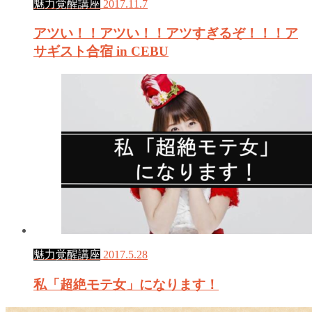
魅力覚醒講座
2017.11.7
アツい！！アツい！！アツすぎるぞ！！！ア
サギスト合宿 in CEBU
魅力覚醒講座
2017.5.28
私「超絶モテ女」になります！