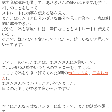
魅力覚醒講座を通して、
あさぎさんの嫌われる勇気を持ち、
相手のことを思って、
ストレートに物事を伝える姿を見て、
また、はっきりと自分のダメな部分を見る作業をし、私は劇
的に成長できた。
だから、私も講座生には、辛口なこともストレートに伝えて
いるし、
そこで、嫌われても変わってくれたら、嬉しいな♡と思って
やってます。
ディナー終わったあとは、
あさぎさんにお願いして、
スパルタ婚活塾でいつも私のフォローをしてくれ、
ここまで私を引き上げてくれた0期の
yoshinoさん
、
モネちゃ
ん
に
あさぎさんを会わせることができました。
日頃のお返しができて良かったです♡
本当にこんな素敵なメンターに出会えて、
また婚活塾を通し
て、