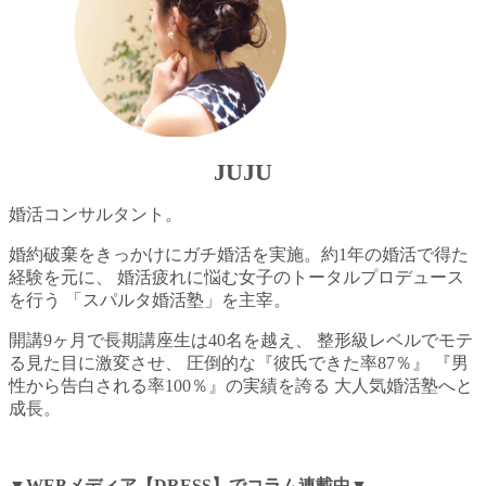
JUJU
婚活コンサルタント。
婚約破棄をきっかけにガチ婚活を実施。約1年の婚活で得た
経験を元に、 婚活疲れに悩む女子のトータルプロデュース
を行う 「スパルタ婚活塾」を主宰。
開講9ヶ月で長期講座生は40名を越え、 整形級レベルでモテ
る見た目に激変させ、 圧倒的な『彼氏できた率87％』 『男
性から告白される率100％』の実績を誇る 大人気婚活塾へと
成長。
▼WEBメディア【DRESS】でコラム連載中▼