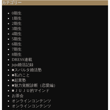
カテゴリー
0期生
1期生
2期生
3期生
4期生
5期生
6期生
7期生
8期生
DRESS連載
juju婚活記録
■スパルタ婚活塾
■私のこと
■起業塾
■魅力覚醒診断（恋愛編）
■ＪＵＪＵ的マインド
お茶会
オンラインコンテンツ
オンラインコンテンツ