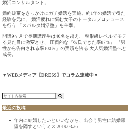
婚活コンサルタント。
婚約破棄をきっかけにガチ婚活を実施。約1年の婚活で得た
経験を元に、 婚活疲れに悩む女子のトータルプロデュース
を行う 「スパルタ婚活塾」を主宰。
開講9ヶ月で長期講座生は40名を越え、 整形級レベルでモテ
る見た目に激変させ、 圧倒的な『彼氏できた率87％』 『男
性から告白される率100％』の実績を誇る 大人気婚活塾へと
成長。
▼WEBメディア【DRESS】でコラム連載中▼
最近の投稿
年内に結婚したいといいながら、出会う男性に結婚願
望を隠すというミス
2019.03.26