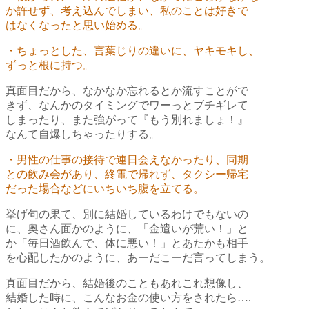
か許せず、考え込んでしまい、私のことは好きで
はなくなったと思い始める。
・ちょっとした、言葉じりの違いに、ヤキモキし、
ずっと根に持つ。
真面目だから、なかなか忘れるとか流すことがで
きず、なんかのタイミングでワーっとブチギレて
しまったり、また強がって『もう別れましょ！』
なんて自爆しちゃったりする。
・男性の仕事の接待で連日会えなかったり、
同期
との飲み会があり、終電で帰れず、タクシー帰宅
だった場合などにいちいち腹を立てる。
挙げ句の果て、
別に結婚しているわけでもないの
に、
奥さん面かのように、「金遣いが荒い！」と
か「毎日酒飲んで、体に悪い！」と
あたかも相手
を心配したかのように、あーだこーだ言ってしまう。
真面目だから、結婚後のこともあれこれ想像し、
結婚した時に、こんなお金の使い方をされたら….