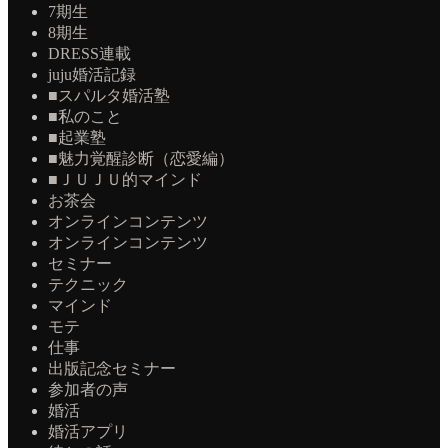
7期生
8期生
DRESS連載
juju婚活記録
■スパルタ婚活塾
■私のこと
■起業塾
■魅力覚醒診断（恋愛編）
■ＪＵＪＵ的マインド
お茶会
オンラインコンテンツ
オンラインコンテンツ
セミナー
テクニック
マインド
モテ
仕事
出版記念セミナー
参加者の声
婚活
婚活アプリ