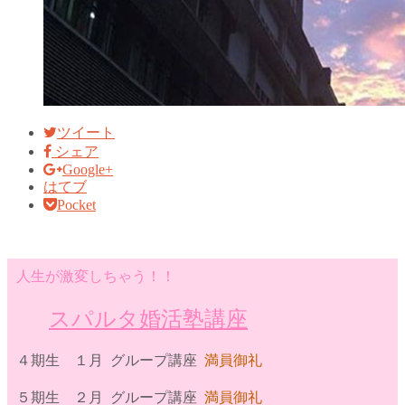
ツイート
シェア
Google+
はてブ
Pocket
人生が激変しちゃう！！
スパルタ婚活塾講座
４期生 １月 グループ講座
満員御礼
５期生 ２月 グループ講座
満員御礼