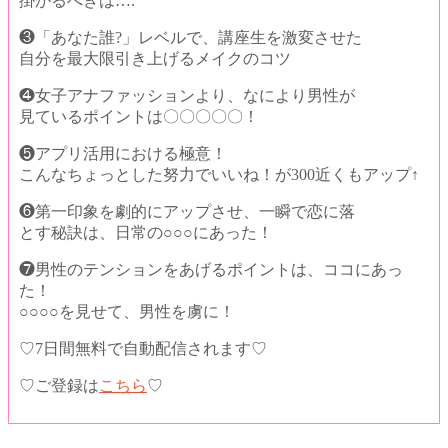
掛かるべきは….
❸「あなた誰?」レベルで、講座生を激変させた
自分を最大限引き上げるメイクのコツ
❹女子アナファッションより、
なにより男性が
見ているポイントは〇〇〇〇〇！
❺アプリ活用における極意！
こんなちょっとした努力で
いいね！が300近くもアップ↑
❻第一印象を劇的にアップさせ、
一瞬で恋に落
とす秘訣は、日常の○○○にあった！
❼男性のテンションをあげるポイントは、ココにあっ
た！
○○○○を見せて、男性を虜に！
♡7日間無料で自動配信されます♡
♡ご登録は
こちら
♡