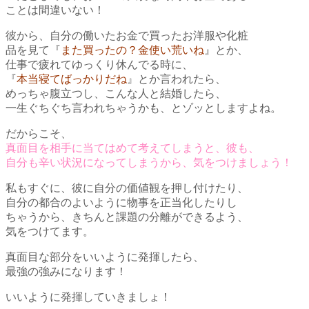
ことは間違いない！
彼から、自分の働いたお金で買ったお洋服や化粧
品を見て
『
また買ったの？金使い荒いね
』とか、
仕事で疲れてゆっくり休んでる時に、
『
本当寝てばっかりだね
』とか
言われたら、
めっちゃ腹立つし、
こんな人と結婚したら、
一生ぐちぐち言われちゃうかも、とゾッとしますよね。
だからこそ、
真面目を相手に当てはめて考えてしまうと、彼も、
自分も辛い状況になってしまうから、気をつけましょう！
私もすぐに、彼に自分の価値観を押し付けたり、
自分の都合のよいように物事を正当化したりし
ちゃうから、きちんと課題の分離ができるよう、
気をつけてます。
真面目な部分をいいように発揮したら、
最強の強みになります！
いいように発揮していきましょ！