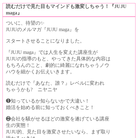
読むだけで見た目もマインドも
激変しちゃう！
『JUJU
maga』
ついに、待望の✨
JUJUのメルマガ『JUJU maga』を
スタートさせることになりました。
『JUJU maga』では
人生を変えた講座生が
JUJUの指導のもと、
やってきた具体的な内容は
もちろんのこと、
劇的に綺麗になれちゃうノウ
ハウを
細かくお伝えいきます。
読むだけで『あなた、誰？』
レベルに変われ
ちゃうかも? ニヤニヤ
❶知っているか知らないかで大違い！
婚活を始める前に知っておくべきこと！
❷会社を騒がせるほどの激変を遂げている講座
生の実態！
JUJU的、見た目を激変させたいなら、
まず取り