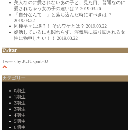
美人なのに愛されないあの子と、見た目、普通なのに
愛されちゃう女の子の違いは？
2019.03.26
「自分なんて…」と落ち込んだ時にすべきは..?
2019.03.22
同棲早々に涙？！ そのワケとは？
2019.03.22
婚活しているにも関わらず、浮気男に振り回される女
性に物申したい！！
2019.03.22
Twitter
Tweets by JUJUsparta02
カテゴリー
0期生
1期生
2期生
3期生
4期生
5期生
6期生